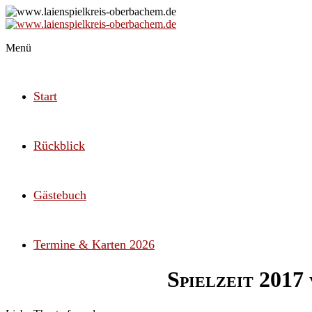
Zum
Inhalt
springen
Internetseite
Menü
www.laienspielkreis-
des
oberbachem.de
Laienspielkreis
Oberbachem
Start
Rückblick
Gästebuch
Termine & Karten 2026
Spielzeit 2017 