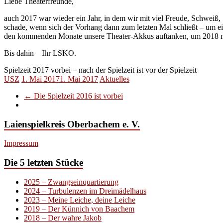
Liebe Theaterfreunde,
auch 2017 war wieder ein Jahr, in dem wir mit viel Freude, Schweiß, 
schade, wenn sich der Vorhang dann zum letzten Mal schließt – um ein g
den kommenden Monate unsere Theater-Akkus auftanken, um 2018 mi
Bis dahin – Ihr LSKO.
Spielzeit 2017 vorbei – nach der Spielzeit ist vor der Spielzeit
USZ
1. Mai 2017
1. Mai 2017
Aktuelles
←
Die Spielzeit 2016 ist vorbei
Laienspielkreis Oberbachem e. V.
Impressum
Die 5 letzten Stücke
2025 – Zwangseinquartierung
2024 – Turbulenzen im Dreimädelhaus
2023 – Meine Leiche, deine Leiche
2019 – Der Künnich von Baachem
2018 – Der wahre Jakob