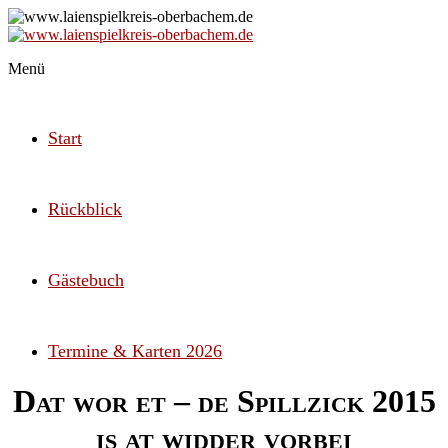
Zum
Inhalt
springen
Internetseite
Menü
www.laienspielkreis-
des
oberbachem.de
Laienspielkreis
Oberbachem
Start
Rückblick
Gästebuch
Termine & Karten 2026
Dat wor et – de Spillzick 2015
is at widder vorbei